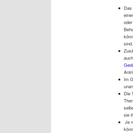
Das 
eine
oder
Beha
könn
sind
Zusä
auch
Gedä
Antr
Im G
unan
Die 
Ther
selb
sie 
Je n
könn