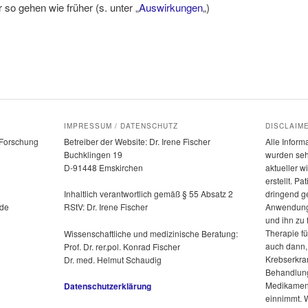
 so gehen wie früher (s. unter „
Auswirkungen
„)
IMPRESSUM / DATENSCHUTZ
DISCLAIM
e-Forschung
Betreiber der Website: Dr. Irene Fischer
Alle Inform
Buchklingen 19
wurden seh
D-91448 Emskirchen
aktueller w
erstellt. P
dringend g
Inhaltlich verantwortlich gemäß § 55 Absatz 2
.de
Anwendung 
RStV: Dr. Irene Fischer
und ihn zu 
Therapie fü
Wissenschaftliche und medizinische Beratung:
auch dann,
Prof. Dr. rer.pol. Konrad Fischer
Krebserkra
Dr. med. Helmut Schaudig
Behandlung 
Medikament
Datenschutzerklärung
einnimmt. 