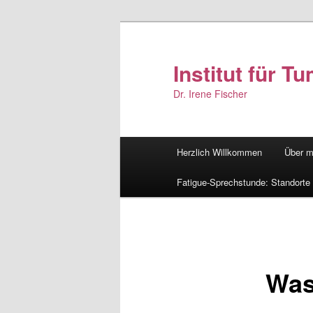
Zum
primären
Inhalt
Institut für 
springen
Dr. Irene Fischer
Hauptmenü
Herzlich Willkommen
Über m
Fatigue-Sprechstunde: Standorte
Was