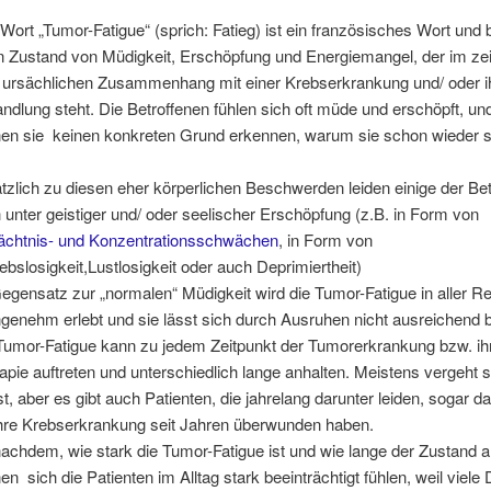
Wort „Tumor-Fatigue“ (sprich: Fatieg) ist ein französisches Wort und
n Zustand von Müdigkeit, Erschöpfung und Energiemangel, der im zei
 ursächlichen Zusammenhang mit einer Krebserkrankung und/ oder i
ndlung steht. Die Betroffenen fühlen sich oft müde und erschöpft, u
en sie keinen konkreten Grund erkennen, warum sie schon wieder
.
tzlich zu diesen eher körperlichen Beschwerden leiden einige der Be
 unter geistiger und/ oder seelischer Erschöpfung (z.B. in Form von
chtnis- und Konzentrationsschwächen
, in Form von
iebslosigkeit,Lustlosigkeit oder auch Deprimiertheit)
egensatz zur „normalen“ Müdigkeit wird die Tumor-Fatigue in aller Re
genehm erlebt und sie lässt sich durch Ausruhen nicht ausreichend
Tumor-Fatigue kann zu jedem Zeitpunkt der Tumorerkrankung bzw. ih
apie auftreten und unterschiedlich lange anhalten. Meistens vergeht 
st, aber es gibt auch Patienten, die jahrelang darunter leiden, sogar 
ihre Krebserkrankung seit Jahren überwunden haben.
achdem, wie stark die Tumor-Fatigue ist und wie lange der Zustand a
en sich die Patienten im Alltag stark beeinträchtigt fühlen, weil viele 