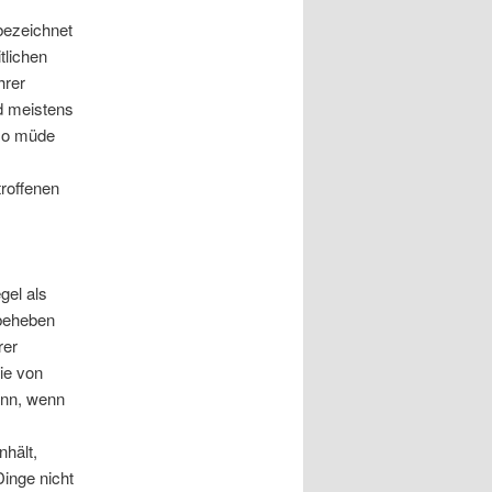
 bezeichnet
tlichen
hrer
nd meistens
 so müde
troffenen
gel als
 beheben
rer
sie von
dann, wenn
nhält,
Dinge nicht